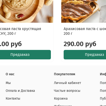
совая паста хрустящая
Арахисовая паста с шо
HY, 200 г
200 г
.00 руб
290.00 руб
Предзаказ
Предзаказ
О нас
Покупателям
Ин
Мы
Личный кабинет
Пол
Оплата и Доставка
Частые вопросы
Пол
Контакты
Корзина
Пуб