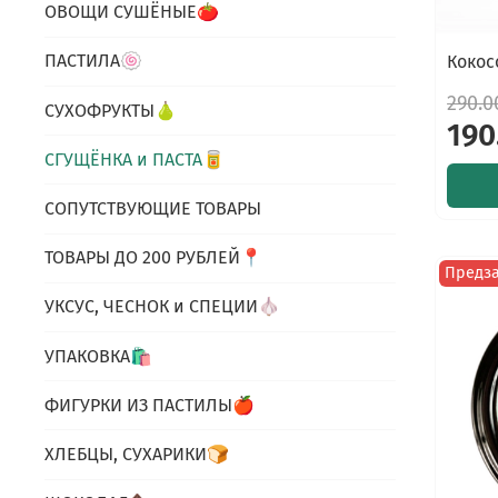
ОВОЩИ СУШЁНЫЕ🍅
ПАСТИЛА🍥
Кокос
290.0
СУХОФРУКТЫ🍐
190
СГУЩЁНКА и ПАСТА🥫
СОПУТСТВУЮЩИЕ ТОВАРЫ
ТОВАРЫ ДО 200 РУБЛЕЙ📍
Предз
УКСУС, ЧЕСНОК и СПЕЦИИ🧄
УПАКОВКА🛍
ФИГУРКИ ИЗ ПАСТИЛЫ🍎
ХЛЕБЦЫ, СУХАРИКИ🍞