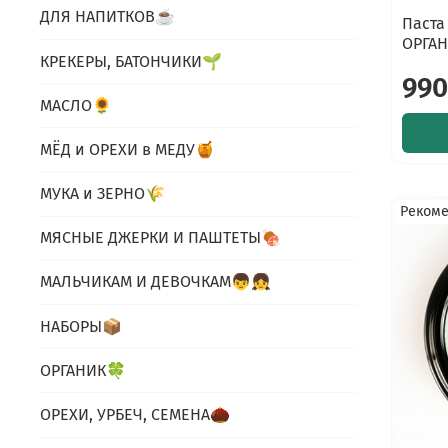
ДЛЯ НАПИТКОВ☕️
Паста
ОРГАН
КРЕКЕРЫ, БАТОНЧИКИ🌱
990
МАСЛО🌻
МЁД и ОРЕХИ в МЕДУ🍯
МУКА и ЗЕРНО🌾
Реком
МЯСНЫЕ ДЖЕРКИ И ПАШТЕТЫ🍖
МАЛЬЧИКАМ И ДЕВОЧКАМ👦👧
НАБОРЫ📦
ОРГАНИК🍀
ОРЕХИ, УРБЕЧ, СЕМЕНА🌰