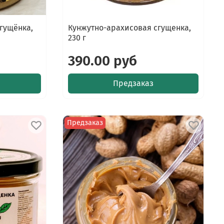
гущёнка,
Кунжутно-арахисовая сгущенка,
230 г
390.00 руб
Предзаказ
Предзаказ