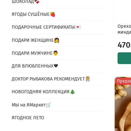
ШОКОЛАД🍫
ЯГОДЫ СУШЁНЫЕ🍓
Орехо
ПОДАРОЧНЫЕ СЕРТИФИКАТЫ💌
минда
ПОДАРИ ЖЕНЩИНЕ👩
470
ПОДАРИ МУЖЧИНЕ👨
ДЛЯ ВЛЮБЛЕННЫХ❤
ДОКТОР РЫБАКОВА РЕКОМЕНДУЕТ👩🏼‍⚕️
Предз
НОВОГОДНЯЯ КОЛЛЕКЦИЯ🎄
МЫ на ЯМаркет🛒
ЯГОДНОЕ ЛЕТО