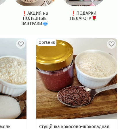
❗АКЦИЯ на
❗ПОДАРКИ
ВСЕ А
ПОЛЕЗНЫЕ
ПЕДАГОГУ🌹
ЗАВТРАКИ🥣
Органик
амель
Сгущёнка кокосово-шоколадная