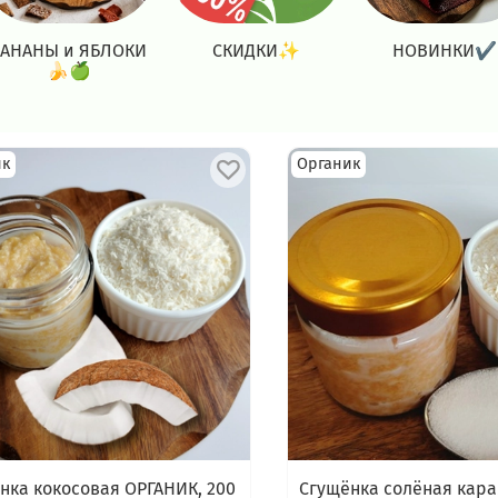
БАНАНЫ и ЯБЛОКИ
СКИДКИ✨
НОВИНКИ✔
🍌🍏
ик
Органик
нка кокосовая ОРГАНИК, 200
Сгущёнка солёная кар