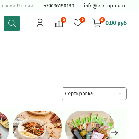
о всей России!
+79036180180
info@eco-apple.ru
0
0
0
0.00 руб