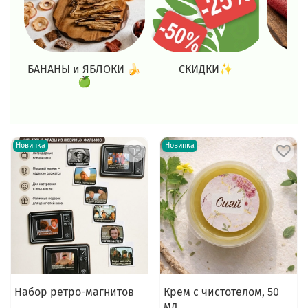
БАНАНЫ и ЯБЛОКИ 🍌
СКИДКИ✨
Н
🍏
Новинка
Новинка
Набор ретро-магнитов
Крем с чистотелом, 50
мл