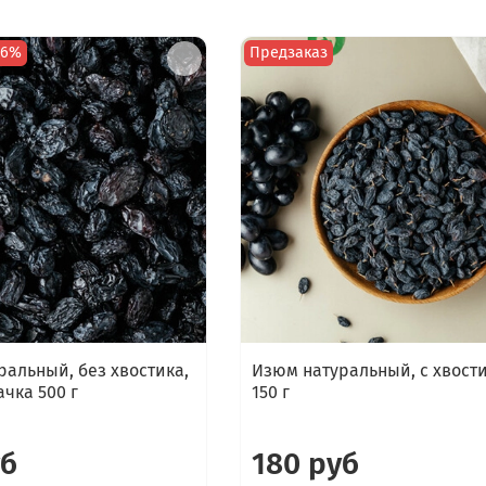
16%
Предзаказ
ральный, без хвостика,
Изюм натуральный, с хвост
чка 500 г
150 г
уб
180 руб