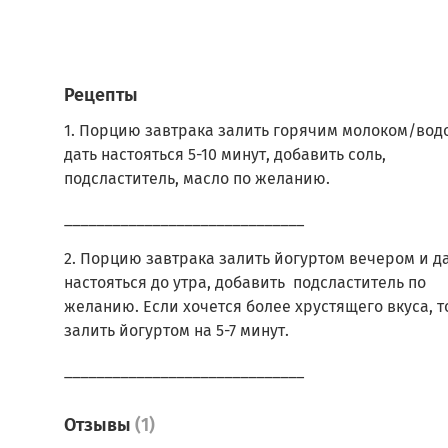
относительной влажности воздуха не более
Вскрытый пакет хранить плотно закрытым, 
сухом месте. Рекомендуется полностью
использовать в течение месяца, так как про
Рецепты
впитывает влагу.
1. Порцию завтрака залить горячим молоком/вод
В нашем ассортименте есть целая линейка
дать настояться 5-10 минут, добавить соль,
полезных завтраков с разными вкусами.
подсластитель, масло по желанию.
Подробнее можно ознакомиться с ними в р
"
Завтраки полезные
".
______________________________
2. Порцию завтрака залить йогуртом вечером и д
настояться до утра, добавить подсластитель по
желанию. Если хочется более хрустящего вкуса, т
залить йогуртом на 5-7 минут.
______________________________
Отзывы
(1)