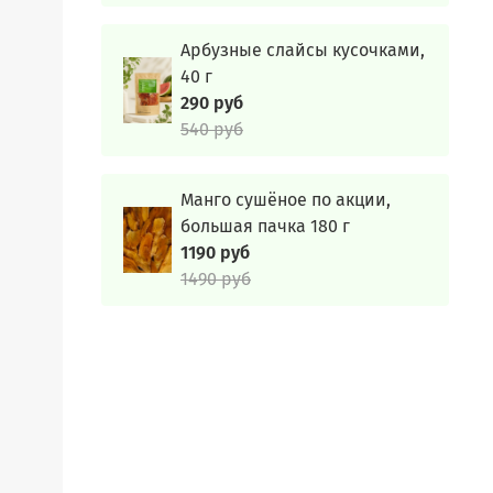
ах,
Арбузные слайсы кусочками,
вается
40 г
290 руб
540 руб
даёт
Манго сушёное по акции,
,
большая пачка 180 г
1190 руб
1490 руб
орий в
т
рьбе с
дям с
тям и