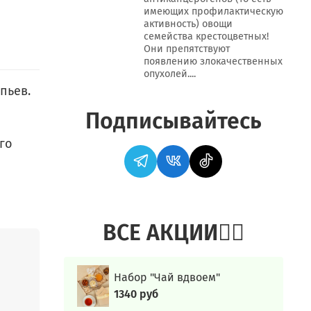
имеющих профилактическую
активность) овощи
семейства крестоцветных!
Они препятствуют
появлению злокачественных
опухолей....
пьев.
Подписывайтесь
го
е
ВСЕ АКЦИИ👍🏻
Набор "Чай вдвоем"
1340 руб
речка