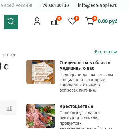
о всей России!
+79036180180
info@eco-apple.ru
0
0
0
0.00 руб
Все статьи
арт.
720
Специалисты в области
 с
медицины о нас
Подобрали для вас отзывы
специалистов, которые
солидарны с нами в
вопросах питания.
Крестоцветные
Онкологи уже давно
включили в список
продуктов-
антиканцерогенов (то есть