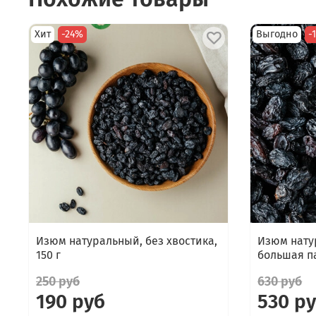
Хит
-24%
Выгодно
-
Изюм натуральный, без хвостика,
Изюм нату
150 г
большая па
250 руб
630 руб
190 руб
530 р