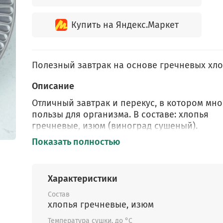
Купить на Яндекс.Маркет
Полезный завтрак на основе гречневых хло
Описание
Отличный завтрак и перекус, в котором мно
пользы для организма. В составе: хлопья
гречневые, изюм (виноград сушеный).
Показать полностью
С целью
сократить употребление сахара
и
сахарозаменителей, на нашем производств
изготавливаются завтраки с добавлением
Характеристики
натуральных сухофруктов.
Состав
В выращивании гречки есть уникальная
хлопья гречневые, изюм
особенность: это растение
не нуждается в
Температура сушки, до °C
обработке
и
не накапливает пестициды
. Г