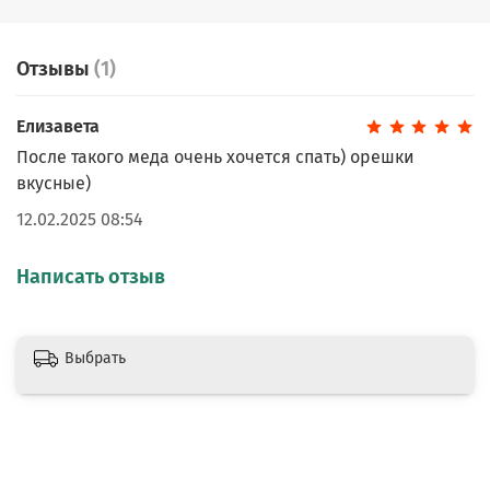
керамики или дерева, в темном и прохладном месте.
В нашем ассортименте есть целая линейка
Отзывы
(1)
натурального мёда и орехов в меду. Подробнее можно
ознакомиться с ними в разделе "
Мёд, орехи в меду
".
Елизавета
После такого меда очень хочется спать) орешки
вкусные)
12.02.2025 08:54
Написать отзыв
Выбрать