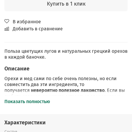
Купить в 1 клик
В избранное
Добавить в сравнение
Польза цветущих лугов и натуральных грецкий орехов
в каждой баночке.
Описание
Орехи и мед сами по себе очень полезны, но если
совместить два эти ингредиента, то
получается
невероятно полезное лакомство
. Если вы
любите сладкое, но хотите оставаться здоровыми и
Показать полностью
стройными, то этот натуральный продукт то что надо!
Состав: орех грецкий, мёд луговое разнотравье.
Характеристики
Честный мёд
, который
не смешан с рафинированным
сахаром
,
не нагрет
,
без антибиотиков
. Через месяц он
Состав