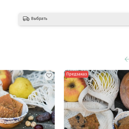
полезных и очень вкусных крекеров. Подр
можно ознакомиться с ними в разделе "
Кре
батончики
".
Выбрать
Предзаказ