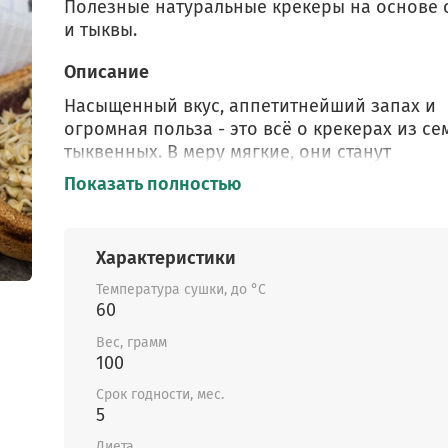
Полезные натуральные крекеры на основе 
и тыквы.
Описание
Насыщенный вкус, аппетитнейший запах и
огромная польза - это всё о крекерах из се
тыквенных. В меру мягкие, они станут
замечательным перекусом не навредив ва
Показать полностью
фигуре! Удобный формат крекеров позволя
вкусно и сытно перекусить как взрослым, та
детям.
Характеристики
В этом миксе представлены крекеры двух вк
Температура сушки, до °C
три семечки и сладкая тыква.
60
Вес, грамм
100
Крекеры три семечки
- состав: семена льна,
Срок годности, мес.
гречка зелёная, семена подсолнечника, кур
5
изюм, финики.
Диета