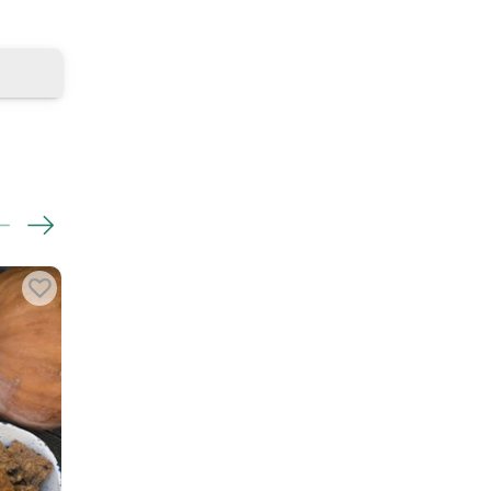
обнее
керы,
Предзаказ
-14%