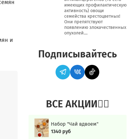
семян
имеющих профилактическую
активность) овощи
семейства крестоцветных!
Они препятствуют
появлению злокачественных
опухолей....
мян и
Подписывайтесь
шей
ет
к и
усов:
ВСЕ АКЦИИ👍🏻
Набор "Чай вдвоем"
ага,
1340 руб