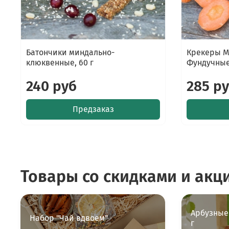
Батончики миндально-
Крекеры M
клюквенные, 60 г
Фундучные,
240 руб
285 р
Предзаказ
Товары со скидками и акц
Арбузные
Набор "Чай вдвоем"
г