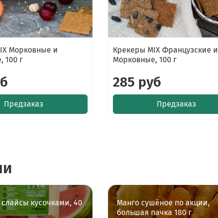
IX Морковные и
Крекеры MIX Французские и
 100 г
Морковные, 100 г
уб
285 руб
Предзаказ
Предзаказ
ии
 слайсы кусочками, 40
Манго сушёное по акции,
большая пачка 180 г