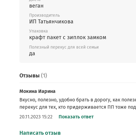
веган
Пищевая ценность в 100г продукта: белки – 1
жиры – 15,4г, углеводы –66,9г
Производитель
ИП Татьянчикова
Энергетическая ценность в 100г продукта:
Упаковка
436Ккал/1825кДж
крафт пакет с зиплок замком
Крекеры тыквенные - состав
: тыква, финики
Полезный перекус для всей семьи
семена льна, семена тыквы.
да
Пищевая ценность в 100г продукта: белки – 12
жиры –20,1г, углеводы – 67,9г
Отзывы
(1)
Энергетическая ценность в 100г продукта:
459Ккал/1922кДж
Мокина Иарина
Вкусно, полезно, удобно брать в дорогу, как поле
перекус для тех, кто придерживается ПП тоже под
Подойдут в качестве самостоятельного пер
20.11.2023 15:22
Показать ответ
или как полезная сладость к чаю или кофе.
В нашем ассортименте также есть целая ли
Написать отзыв