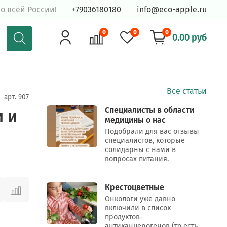
о всей России!
+79036180180
info@eco-apple.ru
0
0
0
0.00 руб
Все статьи
арт.
907
Специалисты в области
и и
медицины о нас
Подобрали для вас отзывы
специалистов, которые
солидарны с нами в
вопросах питания.
Крестоцветные
Онкологи уже давно
включили в список
продуктов-
антиканцерогенов (то есть