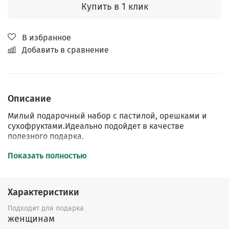
Купить в 1 клик
В избранное
Добавить в сравнение
Описание
Милый подарочный набор с пастилой, орешками и
сухофруктами.Идеально подойдет в качестве
полезного подарка.
Состав набора:
Показать полностью
1.
Два вкуса ягодно-фруктовой пастилы с медом
, 100 г.
2.
Сухофрукты:
банан, яблоко, хурма , груша,
апельсин, грейпфрут, 50 г.
Характеристики
3.
Сердце из пастилы,
вкус яблочно-ягодный с медом.
4.
Ореховое ассорти
(миндаль, кешью, фундук,
Подходит для подарка
грецкий орех), 50 г.
женщинам