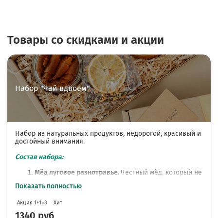
Товары со скидками и акции
Набор "Чай вдвоем"
Набор из натуральных продуктов, недорогой, красивый и
достойный внимания.
Состав набора:
Мёд луговое разнотравье.
Честный мёд, который не
смешан с рафинированным сахаром и не нагрет.
Показать полностью
Через месяц он густеет, перед употреблением его
стоит хорошо размешать или поставить банку
Акция 1+1=3
Хит
ненадолго в теплую воду. Мёд частной пасеки -
собран пчёлами с полей Орловского
1340 руб