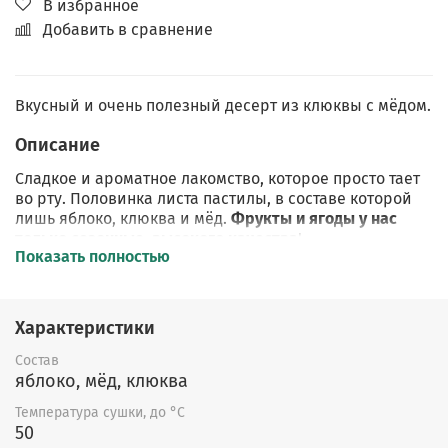
В избранное
Добавить в сравнение
Вкусный и очень полезный десерт из клюквы с мёдом.
Описание
Сладкое и ароматное лакомство, которое просто тает
во рту. Половинка листа пастилы, в составе которой
лишь яблоко, клюква и мёд.
Фрукты и ягоды у нас
только сезонные, высокого качества
!
Показать полностью
При изготовлении пастилы
сохраняем максимум
витаминов и микроэлементов
. В сушёной
пастиле
витамины и минералы содержатся в
Характеристики
концентрированном виде
.
Состав
Условия хранения: после вскрытия, не оставляйте
яблоко, мёд, клюква
пачку открытой, натуральная пастила легко высыхает.
Пачку следует плотно закрывать и убирать в пакет для
Температура сушки, до °C
минимизации контакта с воздухом. Так пастила
50