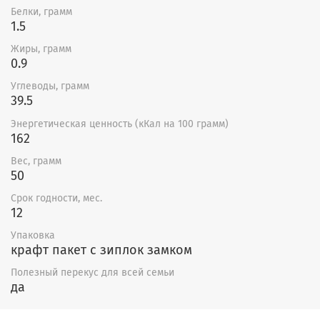
сохранится мягкой и не будет пересыхать.
Белки, грамм
1.5
В нашем ассортименте есть целая линейка полезной и
очень вкусной пастилы. Подробнее можно
Жиры, грамм
ознакомиться с ними в разделах "
Пастилайсы
" и
0.9
"
Фигурки из пастилы
".
Углеводы, грамм
39.5
Энергетическая ценность (кКал на 100 грамм)
162
Вес, грамм
50
Срок годности, мес.
12
Упаковка
крафт пакет с зиплок замком
Полезный перекус для всей семьи
да