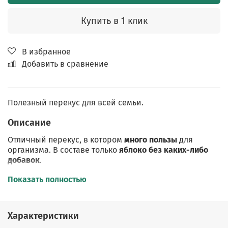
Купить в 1 клик
В избранное
Добавить в сравнение
Полезный перекус для всей семьи.
Описание
Отличный перекус, в котором
много пользы
для
организма. В составе только
яблоко без каких-либо
добавок
.
Яблоки обладают очень сильной
антиоксидантной
Показать полностью
активностью
, снижают окисление липидов и уровень
холестерина. Они способны
улучшать пищеварение
,
поскольку отличаются
высоким содержанием
Характеристики
клетчатки
.