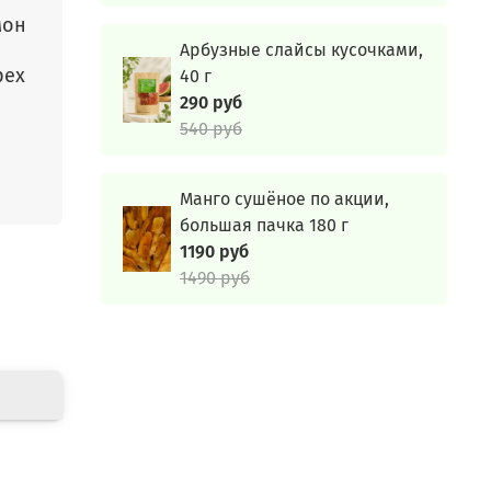
мон
Арбузные слайсы кусочками,
рех
40 г
290 руб
540 руб
Манго сушёное по акции,
большая пачка 180 г
1190 руб
1490 руб
питка,
е +25С