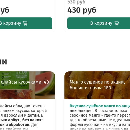
530 руб
руб
430 руб
В корзину
В корзину
ии
 слайсы кусочками, 40
Манго сушёное по акции,
большая пачка 180 г
слайсы обладают очень
Вкусное сушёное манго по акц
ладким вкусом, который
некондиция. В составе только
ся взрослым и детям. В
сезонное манго - где-то перес
ько арбуз
,
без каких-
где-то обрезанные не идеальн
ок и обработок
. Для
формы кусочки - на вкус и кач
ия слайсов мы
никак не влияет. Высушено
на