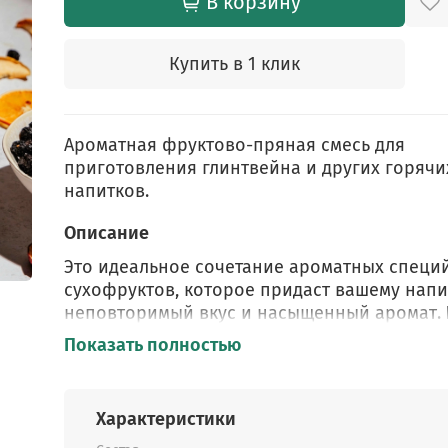
В корзину
Купить в 1 клик
Ароматная фруктово-пряная смесь для
приготовления глинтвейна и других горячи
напитков.
Описание
Это идеальное сочетание ароматных специ
сухофруктов, которое придаст вашему напи
неповторимый вкус и насыщенный аромат.
фрукты мы сушим самостоятельно без
Показать полностью
консервантов, без вымачивания в сиропах и
обработки растительными маслами
.
Характеристики
Состав: