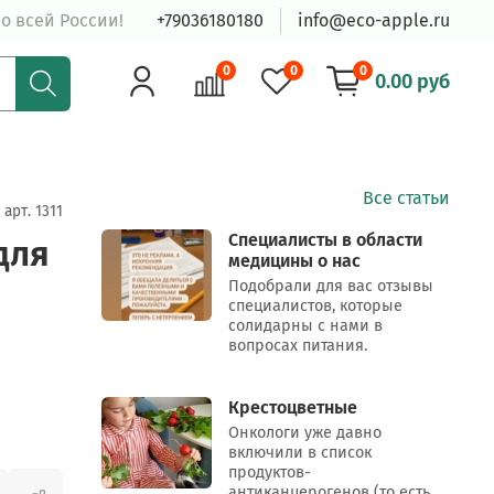
о всей России!
+79036180180
info@eco-apple.ru
0
0
0
0.00 руб
Все статьи
арт.
1311
Специалисты в области
для
медицины о нас
Подобрали для вас отзывы
специалистов, которые
солидарны с нами в
вопросах питания.
Крестоцветные
Онкологи уже давно
включили в список
продуктов-
антиканцерогенов (то есть