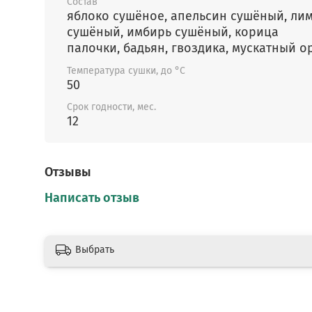
Состав
сушёное яблоко дольками
яблоко сушёное, апельсин сушёный, ли
сушёный, имбирь сушёный, корица
сушёный лимон (цедра)
палочки, бадьян, гвоздика, мускатный о
сушёный апельсин (дольки и цедра)
Температура сушки, до °C
50
сушёный имбирь
Срок годности, мес.
палочки корицы Органик (две штуки)
12
гвоздика сушёная
бадьян
Отзывы
Написать отзыв
душистый чёрный перец
мускатный орех
Выбрать
Рецепты заваривания фруктово-пряного на
грога и глинтвейна прилагаются в наборе.
Условия хранения: при температуре не боле