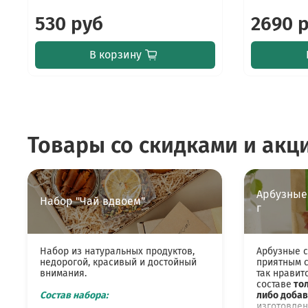
530 руб
2690 
В корзину
Товары со скидками и акц
Арбузные
Набор "Чай вдвоем"
г
Набор из натуральных продуктов,
Арбузные 
недорогой, красивый и достойный
приятным с
внимания.
так нравит
составе
тол
Состав набора:
либо добав
изготовлен