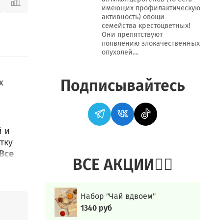
имеющих профилактическую
активность) овощи
семейства крестоцветных!
Они препятствуют
появлению злокачественных
опухолей....
Подписывайтесь
х
й и
тку
Все
ВСЕ АКЦИИ👍🏻
 без
Набор "Чай вдвоем"
1340 руб