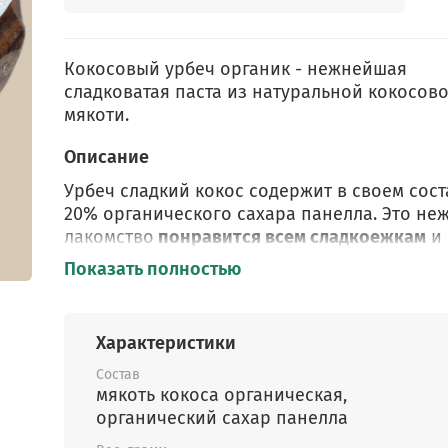
Кокосовый урбеч органик - нежнейшая
сладковатая паста из натуральной кокосов
мякоти.
Описание
Урбеч сладкий кокос содержит в своем сост
20% органического сахара панелла. Это не
лакомство
понравится всем сладкоежкам
и 
только! Состав масел урбеча из мякоти коко
Показать полностью
весьма
насыщен жирными кислотами,
необходимыми организму
.
Характеристики
Состав: мякоть кокоса органик, сахар панел
органик.
Состав
мякоть кокоса органическая,
Урбеч можно есть ложкой просто так
! Одна
органический сахар панелла
важно соблюсти меру. Не стоит есть за раз 