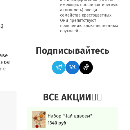
имеющих профилактическую
активность) овощи
семейства крестоцветных!
Они препятствуют
появлению злокачественных
ой
опухолей....
Подписывайтесь
аве
жное
не
са
ВСЕ АКЦИИ👍🏻
ла
Набор "Чай вдвоем"
ко
1340 руб
более