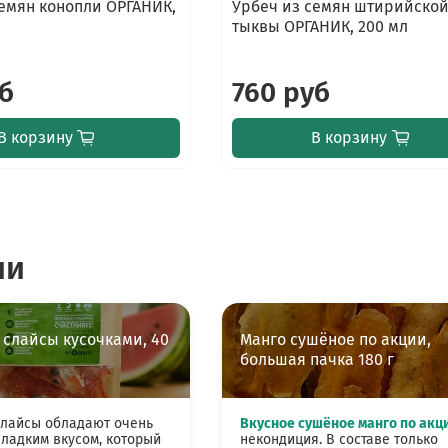
семян конопли ОРГАНИК,
Урбеч из семян штирийско
тыквы ОРГАНИК, 200 мл
уб
760 руб
В корзину
В корзину
ии
 слайсы кусочками, 40
Манго сушёное по акции,
большая пачка 180 г
слайсы обладают очень
Вкусное сушёное манго по акц
ладким вкусом, который
некондиция. В составе только