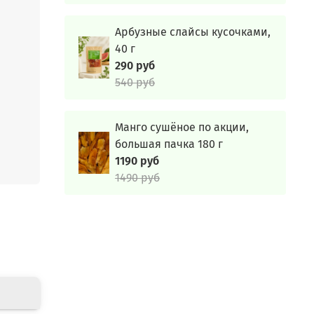
 можно
Арбузные слайсы кусочками,
ком.
40 г
ый
290 руб
540 руб
мазка
в
.
арядит
Манго сушёное по акции,
большая пачка 180 г
ющие
1190 руб
 с
1490 руб
мы их
20°C, в
учей
в