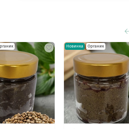
полезной и вкусной сгущенки, а также ара
паста и орехи в меду. Подробнее можно
ознакомиться с ними в разделах "
Орехи, ур
паста
" и "
Мёд, орехи в меду
".
рганик
Новинка
Органик