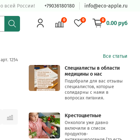
о всей России!
+79036180180
info@eco-apple.ru
0
0
0
0.00 руб
Все статьи
арт.
1254
Специалисты в области
медицины о нас
Подобрали для вас отзывы
специалистов, которые
солидарны с нами в
вопросах питания.
Крестоцветные
Онкологи уже давно
включили в список
продуктов-
антиканцерогенов (то есть