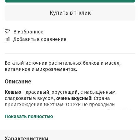
Купить в 1 клик
В избранное
Добавить в сравнение
Богатый источник растительных белков и масел,
витаминов и микроэлементов.
Описание
Кешью
- красивый, хрустящий, с насыщенным
сладковатым вкусом,
очень вкусный
! Страна
происхождения Вьетнам. Орехи не проходили
промышленную обработку и отбеливание.
Все сырье
Показать полностью
было вымыто и высушено на нашем производстве.
Продукт готов к употреблению
.
Наш орех не обжарен, не содержит соли, в нем нет
Характеристики