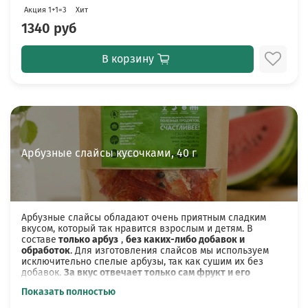
стоит хорошо размешать или поставить банку
Акция 1+1=3
Хит
ненадолго в теплую воду. Мёд частной пасеки -
собран пчёлами с полей Орловского
1340 руб
района.баночка стекло, 200 мл.
Пастилайсы яблоко-банан
, наша уникальная и
В корзину
полезная сладость, которую вы точно должны
попробовать.
Чай травяной без ароматизаторов
"Успокаивающий", "Летний сад"
или
"Ягодный
букет"
(в зависимости от наличия на
производстве), 80 г.
Арбузные слайсы кусочками, 40 г
И всё это красиво упаковано в подарочную
коробку с открыткой, фото оформления в галерее.
Размер коробки: 30х24х6
Арбузные слайсы обладают очень приятным сладким
вкусом, который так нравится взрослым и детям. В
В нашем ассортименте есть целая линейка большой
составе
только арбуз
,
без каких-либо добавок и
выбор подарочных наборов для женщин и мужчин.
обработок
. Для изготовления слайсов мы используем
Подробнее можно ознакомиться с ними в разделах
исключительно спелые арбузы, так как сушим их без
"
Наборы
", "
Подари женщине
", "
Подари мужчине
".
добавок.
За вкус отвечает только сам фрукт и его
натуральные характеристики.
Показать полностью
Сушёный арбуз готовится на нашем производстве. Сырье