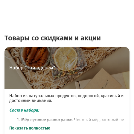
Товары со скидками и акции
Набор "Чай вдвоем"
Набор из натуральных продуктов, недорогой, красивый и
достойный внимания.
Состав набора:
Мёд луговое разнотравье.
Честный мёд, который не
смешан с рафинированным сахаром и не нагрет.
Показать полностью
Через месяц он густеет, перед употреблением его