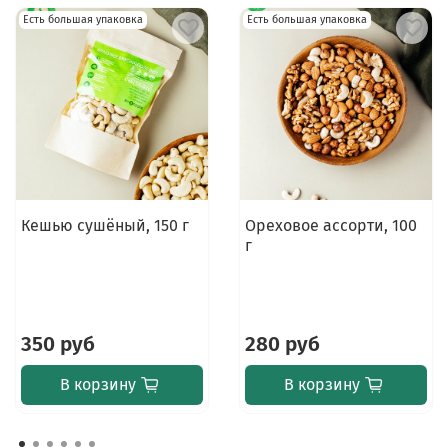
произошло во время доставки и никак не
Есть большая упаковка
Есть большая упаковка
отразилось за такой короткий срок на качестве
орехов.
В нашем ассортименте есть целая линейка полезных
и вкусных орехов. Подробнее можно ознакомиться с
ними в разделе "
Орехи, урбеч, паста
".
Кешью сушёный, 150 г
Ореховое ассорти, 100
г
350 руб
280 руб
В корзину
В корзину