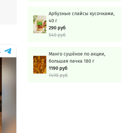
в
.
тся
Арбузные слайсы кусочками,
40 г
ие в
290 руб
 и
540 руб
акао
Манго сушёное по акции,
енный
большая пачка 180 г
ния
1190 руб
1490 руб
енить
истья
и
 Наши