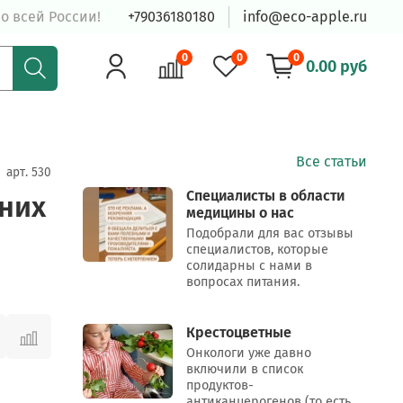
о всей России!
+79036180180
info@eco-apple.ru
0
0
0
0.00 руб
Все статьи
арт.
530
Специалисты в области
 них
медицины о нас
Подобрали для вас отзывы
специалистов, которые
солидарны с нами в
вопросах питания.
Крестоцветные
Онкологи уже давно
включили в список
продуктов-
антиканцерогенов (то есть