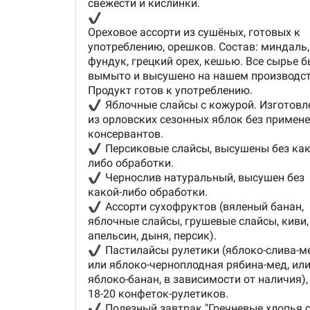
В нашем ассортименте есть целая линейка
подарочных наборов для педагогов, женщи
мужчин и детей. Подробнее можно ознаком
с ними в разделах "
Подари педагогу
", "
Набо
"
Подари женщине
", "
Подари мужчине
" и
"
Мальчикам и девочкам
".