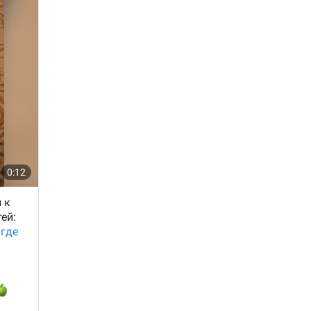
тку и
 готов
 из
икос,
аличия
, или
око-
з