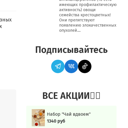
имеющих профилактическую
активность) овощи
семейства крестоцветных!
езных
Они препятствуют
появлению злокачественных
х
опухолей....
Подписывайтесь
ВСЕ АКЦИИ👍🏻
Набор "Чай вдвоем"
ая,
1340 руб