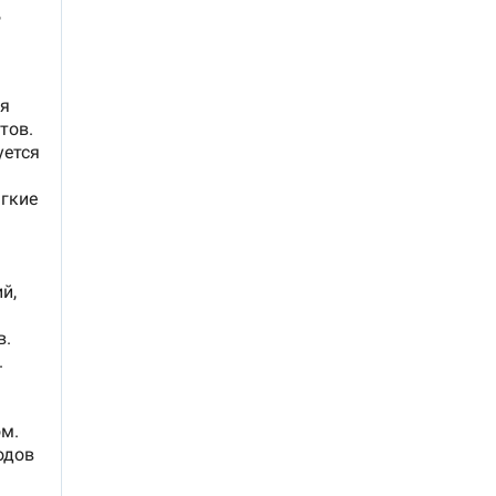
акой
 и,
 и
ез
а, 100
робку
__________________________________________________