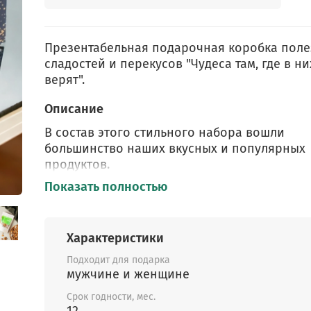
Презентабельная подарочная коробка пол
сладостей и перекусов "Чудеса там, где в ни
верят".
Описание
В состав этого стильного набора вошли
большинство наших вкусных и популярных
продуктов.
Показать полностью
Состав набора:
1.
Бананы вяленые "Премиум"
, 90 г.
Изготавливаются на нашем производстве,
Характеристики
невероятно мягкие и сладкие, одна из
Подходит для подарка
любимейших детских и взрослых сладостей.
мужчине и женщине
2.
Дыня сушёная тонкими слайсами
, кубанск
Срок годности, мес.
невероятно ароматная и вкусная, 60 г.
12