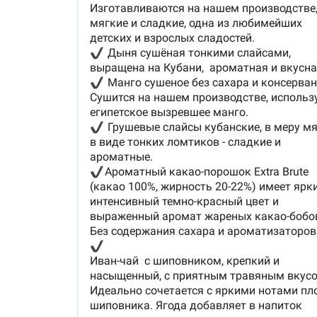
ядрицы с сохранением клетчатки и белка. Т
завтрак даёт сытость без ощущения тяжести,
при этом, нормализует обмен веществ.
14.
Паштет утиный с черной смородиной,
приготовлен без добавления консервантов
усилителей вкуса, 100 г.
15.
Паштет утиный с грибами,
приготовлен б
добавления консервантов и усилителей вкус
г.
16.
Открытка в чёрно-золотистых тонах.
И всё это красиво упаковано в стильную ко
с надписью "Чудеса там, где в них верят" с
золотистой лентой из органзы.
__________________________________________
Размер коробки: 30x25x15