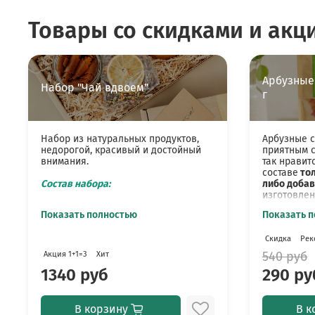
Товары со скидками и акц
Арбузные
Набор "Чай вдвоем"
г
Набор из натуральных продуктов,
Арбузные 
недорогой, красивый и достойный
приятным с
внимания.
так нравит
составе
тол
Состав набора:
либо добав
изготовлен
Мёд луговое разнотравье.
используе
Показать полностью
Показать 
Честный мёд, который не
арбузы, та
смешан с рафинированным
добавок.
З
Скидка
Рек
сахаром и не нагрет. Через
сам фрукт 
месяц он густеет, перед
характерис
540 руб
Акция 1+1=3
Хит
употреблением его стоит
1340 руб
290 ру
хорошо размешать или
Сушёный ар
поставить банку ненадолго в
производст
теплую воду. Мёд частной
моется, на
пасеки - собран пчёлами с
промышлен
В корзину
В к