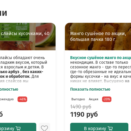
ии
 слайсы кусочками, 40
Манго сушёное по акции,
большая пачка 180 г
слайсы обладают очень
Вкусное сушёное манго по акц
ладким вкусом, который
некондиция. В составе только
ся взрослым и детям. В
сезонное манго - где-то перес
ько арбуз
,
без каких-
где-то обрезанные не идеальн
ок и обработок
. Для
формы кусочки - на вкус и кач
ия слайсов мы
никак не влияет. Высушено
на
м исключительно спелые
нашем производстве без
полностью
Показать полностью
к как сушим их без
применения каких-либо добав
а вкус отвечает только
обработок.
Без консервантов! 
омендую
-46%
Выгодно
Акция
-20%
и его натуральные
добавленного сахара и сиропов
тики.
лимонной кислоты!
1490 руб
б
1190 руб
буз готовится на нашем
Сушёное манго сохраняет в се
ве. Сырье тщательно
повышенную концентрацию
резается и сушится в
полезных витаминов, минерало
ных сушильных шкафах.
биологически активных вещест
орзину
В корзину