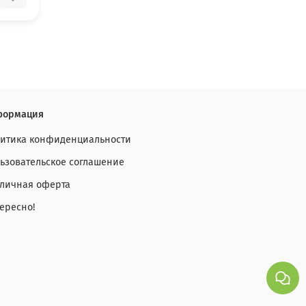
ытия
ке, не
быстро
формация
лая
.
итика конфиденциальности
я с
ьзовательское соглашение
личная оферта
ересно!