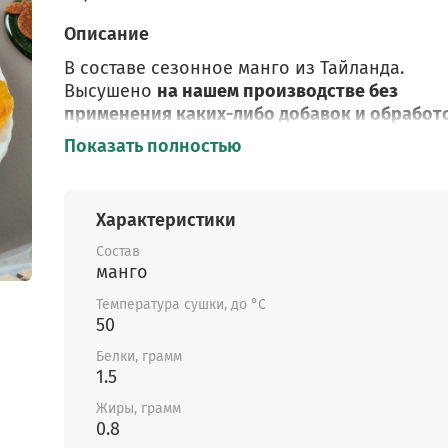
Описание
В составе сезонное манго из Тайланда.
Высушено
на нашем производстве без
применения каких-либо добавок и обработо
ассортименте есть манго из Египта. Тайское
Показать полностью
чуть менее сладкое, чем египетское, но тож
ароматное и вкусное.
Характеристики
Без консервантов! Без добавленного сахара
Состав
сиропов! Без лимонной кислоты!
манго
Температура сушки, до °C
50
Сушёное манго сладкое и отлично заменит
сладости в случае, когда нужно уменьшить
Белки, грамм
рафинированный сахар из рациона. Для тех
1.5
придерживается правильного питания и сл
Жиры, грамм
за весом, оптимальным количеством будет
0.8
несколько кусочков сухофрукта в день.