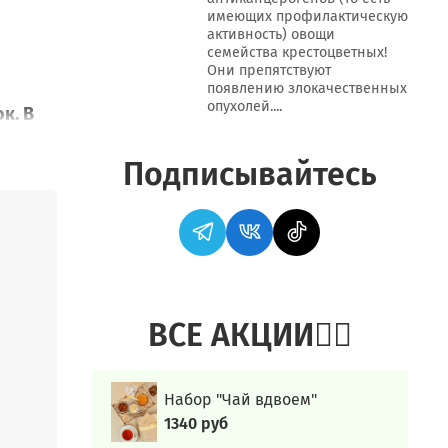
имеющих профилактическую
активность) овощи
семейства крестоцветных!
Они препятствуют
появлению злокачественных
опухолей....
к. В
 манго
е
Подписывайтесь
 и
ВСЕ АКЦИИ👍🏻
, кто
едит
Набор "Чай вдвоем"
1340 руб