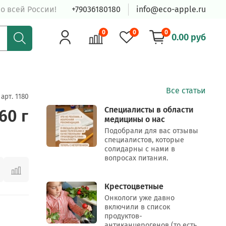
о всей России!
+79036180180
info@eco-apple.ru
0
0
0
0.00 руб
Все статьи
арт.
1180
Специалисты в области
60 г
медицины о нас
Подобрали для вас отзывы
специалистов, которые
солидарны с нами в
вопросах питания.
Крестоцветные
Онкологи уже давно
включили в список
продуктов-
антиканцерогенов (то есть