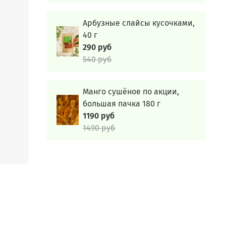
Арбузные слайсы кусочками,
ую
40 г
290 руб
ивных
540 руб
кусие.
Манго сушёное по акции,
большая пачка 180 г
1190 руб
 в
1490 руб
рытой,
ты
".