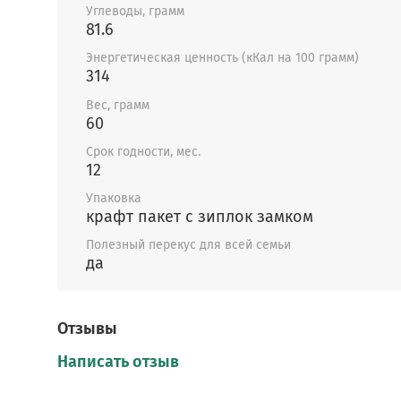
Углеводы, грамм
81.6
Сушёное манго сохраняет в себе повышенн
Энергетическая ценность (кКал на 100 грамм)
концентрацию полезных
314
витаминов, минералов и биологически акт
Вес, грамм
веществ.
60
Наш сушёный манго – это насыщенный вкус
Срок годности, мес.
настоящего спелого манго и долгое послев
12
Упаковка
Условия хранения: после вскрытия хранить
крафт пакет с зиплок замком
плотно закрытой пачке, не оставляя её отк
Полезный перекус для всей семьи
может быстро напитываются влагой. Срок
да
годности 12 месяцев.
Отзывы
В нашем ассортименте есть целая линейка
полезных сухофруктов. Подробнее можно
Написать отзыв
ознакомиться с ними в разделе ""
Сухофрук