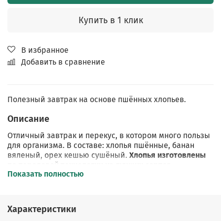
Купить в 1 клик
В избранное
Добавить в сравнение
Полезный завтрак на основе пшённых хлопьев.
Описание
Отличный завтрак и перекус, в котором много пользы
для организма. В составе: хлопья пшённые,
банан
вяленый, орех кешью сушёный.
Хлопья изготовлены
по передовой технологии из лучших сортов
Показать полностью
отечественного зерна и выращены на полях
Орловской области.
С целью
сократить употребление сахара
и
Характеристики
сахарозаменителей, на нашем производстве