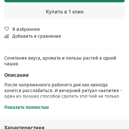
Купить в 1 клик
В избранное
Добавить в сравнение
Сочетание вкуса, аромата и пользы растей в одной
чашке.
Описание
После напряженного рабочего дня как никогда
хочется расслабиться. И вечерний ритуал чаепития -
один из лучших способов сделать это! Чай не только
снимает стресс, но и оздоравливает организм. Состав:
Показать полностью
гибискус, кусочки яблока, листочки мяты и черной
смородины.
Мята и лист черной смородины способствуют
Характеристики