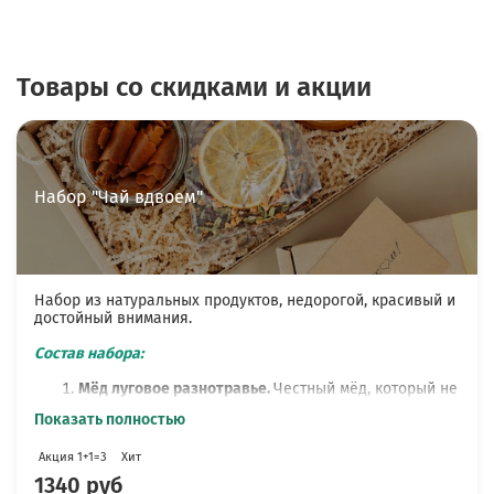
Товары со скидками и акции
Набор "Чай вдвоем"
Набор из натуральных продуктов, недорогой, красивый и
достойный внимания.
Состав набора:
Мёд луговое разнотравье.
Честный мёд, который не
смешан с рафинированным сахаром и не нагрет.
Показать полностью
Через месяц он густеет, перед употреблением его
стоит хорошо размешать или поставить банку
Акция 1+1=3
Хит
ненадолго в теплую воду. Мёд частной пасеки -
собран пчёлами с полей Орловского
1340 руб