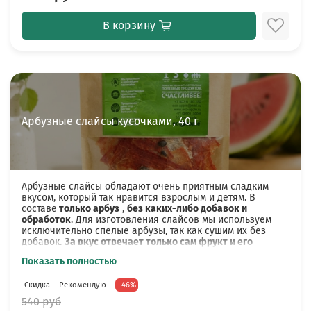
района.баночка стекло, 200 мл.
Пастилайсы яблоко-банан
, наша уникальная и
В корзину
полезная сладость, которую вы точно должны
попробовать.
Чай травяной без ароматизаторов
"Успокаивающий", "Летний сад"
или
"Ягодный
букет"
(в зависимости от наличия на
производстве), 80 г.
Арбузные слайсы кусочками, 40 г
И всё это красиво упаковано в подарочную
коробку с открыткой, фото оформления в галерее.
Размер коробки: 30х24х6
Арбузные слайсы обладают очень приятным сладким
вкусом, который так нравится взрослым и детям. В
В нашем ассортименте есть целая линейка большой
составе
только арбуз
,
без каких-либо добавок и
выбор подарочных наборов для женщин и мужчин.
обработок
. Для изготовления слайсов мы используем
Подробнее можно ознакомиться с ними в разделах
исключительно спелые арбузы, так как сушим их без
"
Наборы
", "
Подари женщине
", "
Подари мужчине
".
добавок.
За вкус отвечает только сам фрукт и его
натуральные характеристики.
Показать полностью
Сушёный арбуз готовится на нашем производстве. Сырье
Скидка
Рекомендую
-46%
тщательно моется, нарезается и сушится в
промышленных сушильных шкафах. Затем фасуется в
540 руб
индивидуальную упаковку. Оно готово к употреблению,