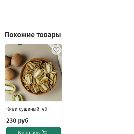
Условия хранения:
в сухом, хорошо вентилируемом
месте, отдельно от остропахнущих продуктов. П
осле
вскрытия хранить в плотно закрытой пачке или
пересыпать в банку с плотно закрывающейся
крышкой.
Похожие товары
В нашем ассортименте есть целая линейка полезных
чаев, травяных сборов и фруктово-пряных смесей.
Подробнее можно ознакомиться с ними в разделе
"
Для напитков
".
Киви сушёный, 40 г
230 руб
В корзину