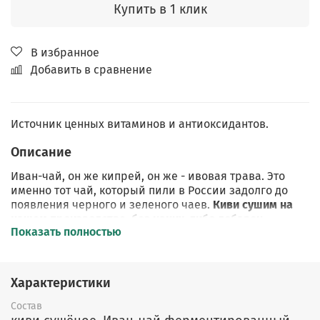
Купить в 1 клик
В избранное
Добавить в сравнение
Источник ценных витаминов и антиоксидантов.
Описание
Иван-чай, он же кипрей, он же - ивовая трава. Это
именно тот чай, который пили в России задолго до
появления черного и зеленого чаев.
Киви сушим на
нашем производстве, без каких-либо добавок.
Показать полностью
Состав:
Иван-чай ферментированный, киви сушеный
дольками.
Характеристики
Ферментированный
кипрей – это высушенные
листья
Иван
-
чая
после процедуры брожения в
Состав
собственном соку.
После ферментации в нём