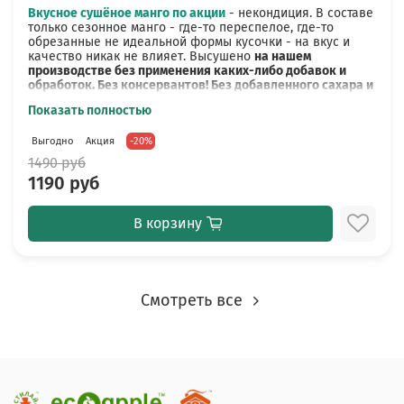
напитываются влагой.
Вкусное сушёное манго по акции
- некондиция. В составе
только сезонное манго - где-то переспелое, где-то
Внимание!
Арбузные кусочки в пакете могут быть
обрезанные не идеальной формы кусочки - на вкус и
слипшиеся. При хранении со временем такое происходит.
качество никак не влияет. Высушено
на нашем
На вкусовые качества не влияет, но придется отрывать
производстве без применения каких-либо добавок и
друг от друга).
обработок.
Без консервантов! Без добавленного сахара и
сиропов! Без лимонной кислоты!
Показать полностью
В нашем ассортименте есть целая линейка полезных
Сушёное манго сохраняет в себе повышенную
сухофруктов. Подробнее можно ознакомиться с ними в
Выгодно
Акция
-20%
концентрацию полезных витаминов, минералов и
разделе "
Сухофрукты
".
биологически активных веществ.
1490 руб
Наше сушёное манго – это насыщенный вкус настоящего
1190 руб
спелого манго и долгое послевкусие.
Условия хранения: после вскрытия хранить в плотно
В корзину
закрытой пачке, не оставляя её открытой, может быстро
напитываются влагой. Срок годности 12 месяцев.
В нашем ассортименте есть целая линейка полезных
сухофруктов. Подробнее можно ознакомиться с ними в
Смотреть все
разделе "
Сухофрукты
".