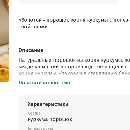
«Золотой» порошок корня куркумы с поле
свойствами.
Описание
Натуральный порошок из корня куркумы, к
мы делаем сами на производстве из цельно
корня куркумы. Упакован в стеклянную бано
что позволяет сохранить свежесть и аромат
Показать полностью
долгое время.
Без примесей и добавок
.
Куркума обладает противовоспалительными
Характеристики
антимикробными, антиоксидантными,
противовирусными, антибактериальными,
Состав
противогрибковыми и противоопухолевым
куркума порошок
свойствами.
Белки, грамм