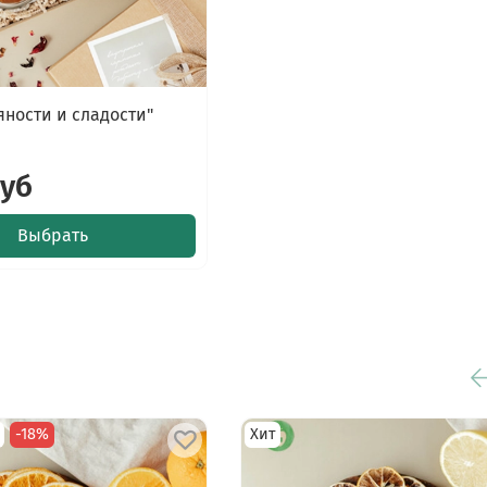
яности и сладости"
руб
Выбрать
-18%
Хит