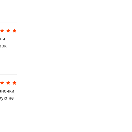
у и
рок
аночки,
кую не