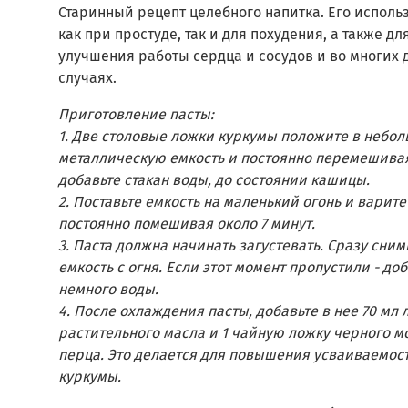
Старинный рецепт целебного напитка. Его исполь
ознакомиться с ними в разделе "
Для напитк
как при простуде, так и для похудения, а также дл
"Уксус, чеснок, специи"
улучшения работы сердца и сосудов и во многих 
случаях.
Приготовление пасты:
1. Две столовые ложки куркумы положите в небо
металлическую емкость и постоянно перемешива
добавьте стакан воды, до состоянии кашицы.
2. Поставьте емкость на маленький огонь и варите
постоянно помешивая около 7 минут.
3. Паста должна начинать загустевать. Сразу сним
емкость с огня. Если этот момент пропустили - до
немного воды.
4. После охлаждения пасты, добавьте в нее 70 мл
растительного масла и 1 чайную ложку черного м
перца. Это делается для повышения усваиваемос
куркумы.