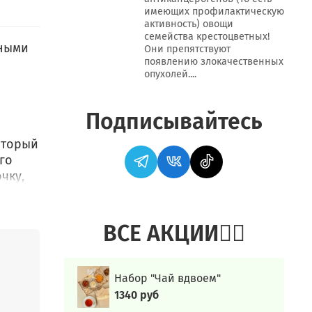
имеющих профилактическую
активность) овощи
семейства крестоцветных!
зными
Они препятствуют
появлению злокачественных
опухолей....
Подписывайтесь
оторый
го
чку,
 на
ВСЕ АКЦИИ👍🏻
,
Набор "Чай вдвоем"
и
1340 руб