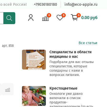
о всей России!
+79036180180
info@eco-apple.ru
0
0
0
0.00 руб
Все статьи
арт.
858
Специалисты в области
медицины о нас
Подобрали для вас отзывы
специалистов, которые
солидарны с нами в
вопросах питания.
Крестоцветные
Онкологи уже давно
включили в список
продуктов-
антиканцерогенов (то есть