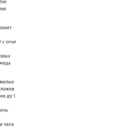
тно
ике
тавят
 с огня
совых
 меда
 малых
й ложки
ее до 1
ночь
а часа