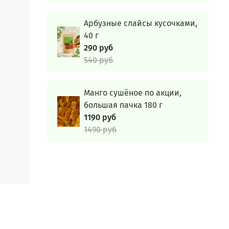
Арбузные слайсы кусочками,
ает
40 г
ный
290 руб
540 руб
ловек
т
Манго сушёное по акции,
большая пачка 180 г
1190 руб
1490 руб
сыпать
-